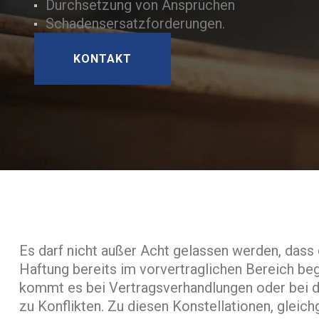
Durchsetzung von Ansprüchen
Schadensersatzforderungen.
KONTAKT
Es darf nicht außer Acht gelassen werden, dass d
Haftung bereits im vorvertraglichen Bereich beg
kommt es bei Vertragsverhandlungen oder bei d
zu Konflikten. Zu diesen Konstellationen, gleich