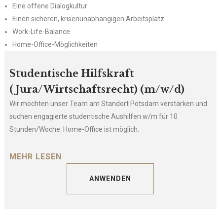
Eine offene Dialogkultur
Einen sicheren, krisenunabhängigen Arbeitsplatz
Work-Life-Balance
Home-Office-Möglichkeiten
Studentische Hilfskraft
(Jura/Wirtschaftsrecht) (m/w/d)
Wir möchten unser Team am Standort Potsdam verstärken und
suchen engagierte studentische Aushilfen w/m für 10
Stunden/Woche. Home-Office ist möglich.
Ihre Aufgaben:
MEHR LESEN
– Durchführung von juristischen Recherchen
ANWENDEN
– Schreiben von Schriftsätzen und Gutachten bzw.
Korrekturlesen
– Pflege von Datenbanken
– Unterstützung bei allen im Sekretariat anfallenden